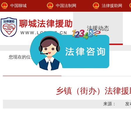
中国聊城
中国法制网
法律援助网
法援动态
您现在的位置：
法援动态
>
时事信息
>
乡镇（街办）法律援
来源： 发布时间