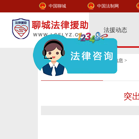
中国聊城
中国法制网
法援动态
您现在的位置：
法援动态
>
时事信息
>
突